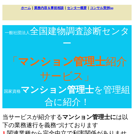
ホーム
｜
業務内容＆事前相談
｜
センター概要
｜
コンサル実例|sp
全国建物調査診断センタ
一般社団法人
ー
「
マンション管理士
紹介
サービス」
マンション管理士
を管理組
国家資格
合に紹介！
当サービスが紹介する
マンション管理士に
は以
下の業務遂行を義務づけております
1.
関連業種から完全中立で利害関係がありませ